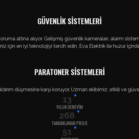
GÜVENLİK SİSTEMLERİ
ı koruma altına alıyor. Gelişmiş güvenlik kameraları, alarm sist
iz için en iyi teknolojiyi tercih edin, Eva Elektrik ile huzur için
PARATONER SİSTEMLERİ
yıldırım düşmesine karşı koruyor. Uzman ekibimiz, etkili ve güveni
+
16
YILLIK DENEYİM
+
333
TAMAMLANAN PROJE
+
63