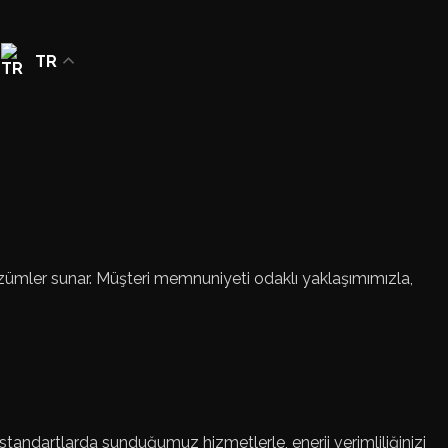
TR
çözümler sunar. Müşteri memnuniyeti odaklı yaklaşımımızla,
k standartlarda sunduğumuz hizmetlerle, enerji verimliliğinizi