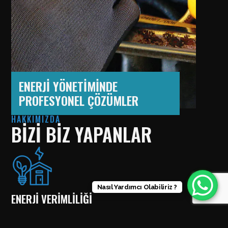
ENERJİ YÖNETİMİNDE
PROFESYONEL ÇÖZÜMLER
HAKKIMIZDA
BİZİ BİZ YAPANLAR
Nasıl Yardımcı Olabiliriz ?
ENERJİ VERİMLİLİĞİ
Yenilikçi çözümleriyle enerji verimliliğini optimize eder. Akıllı
tasarımlar ve sürdürülebilir teknolojiyle, işletmelerin ve